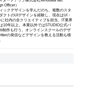
のスタートアップ株式会社xenodata lab.
n Officer）
ィックデザインを学んだのち、複数のスタ
ダクトのUIデザインを経験し、現在はUI・
心に社内の全クリエイティブを担当。IT業界
10年以上。本業以外ではSTUDIO公式パ
eb制作も行う。オンラインスクールのデザ
itterの発信などデザインを教える活動も積
。