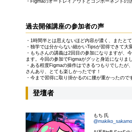
・Figmaのオートレイアウトとコンポーネントの
過去開催講座の参加者の声
・1時間半とは思えないほど内容が濃く、またと
・独学では分からない細かいTipsが習得できて大
・もちさんの講義は2回目の参加になりますが、
ます。今回の参加でFigmaがグッと身近になりま
・ある程度Figmaの操作はできるつもりでした
さんあり、とても楽しかったです！
・今まで習得に取り掛かるのに腰が重かったので
登壇者
もち 氏
@makiko_sakamo