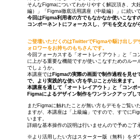
そんなFigmaについてわかりやすく解説頂き、大好
編）」「Figma徹底活用講座（中級編）」に続い
今回はFigma利用者の方でもなかなか使いこな
コンポーネントにフォーカスし、デモを交えなが
ご登壇いただくのはTwitterでFigmaや駆け出し
ォロワーをお持ちのもちさんです。
今回フォーカスする「オートレイアウト」と「コ
に上がる重要な機能ですが使いこなすためのルー
でしょうか。
本講座では
Figmaの実際の画面で制作過程を見
で、より実践的な使い方を学ぶことが出来ます。
本講座を通して「オートレイアウト」と「コンポ
Figmaによるデザイン制作をワンランクアップし
まだFigmaに触れたことが無い方もデモをご覧
ますが、本講座は「上級編」ですので、すでにFi
います。
詳細な基本操作の説明は行いませんので予めご了
※より活用したい方はスターター版（無料）をダ