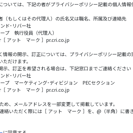
については、下記の者がプライバシーポリシー記載の個人情報
者（もしくはその代理人）の氏名又は職名、所属及び連絡先
ンド･リバー社
ループ 執行役員（代理人）
ar［ アット マーク ］pr.cri.co.jp
く情報の開示、訂正については、プライバシーポリシー記載の
いただけます。
開示、訂正を希望される場合は、下記窓口までご連絡ください
ンド･リバー社
ープ マーケティング･ディビジョン PECセクション
ar［ アット マーク ］pr.cri.co.jp
のため、メールアドレスを一部変更して掲載しています。
絡いただく際には［ アット マーク ］を、@（半角）に書
ー
に同意する。