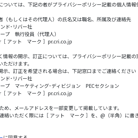
については、下記の者がプライバシーポリシー記載の個人情報
者（もしくはその代理人）の氏名又は職名、所属及び連絡先
ンド･リバー社
ループ 執行役員（代理人）
ar［ アット マーク ］pr.cri.co.jp
く情報の開示、訂正については、プライバシーポリシー記載の
いただけます。
開示、訂正を希望される場合は、下記窓口までご連絡ください
ンド･リバー社
ープ マーケティング･ディビジョン PECセクション
ar［ アット マーク ］pr.cri.co.jp
のため、メールアドレスを一部変更して掲載しています。
絡いただく際には［ アット マーク ］を、@（半角）に書
ー
に同意する。